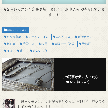
★
２月レッスン予定を更新しました。
お申込みお待ちしていま
す！！
趣味のレッスン
めがね留め
チェインメイル
ネックレス
余合ナオミ
初心者
千里中央
吹田
大阪ビーズ教室
天然石
江坂
豊中
ﾅｲﾛﾝｺｰﾄﾜｲﾔｰ
この記事が気に入ったら
いいねしよう！
【好きなモノ】スマホがあるとやっぱり便利で、ワクワク
してやめられない！！