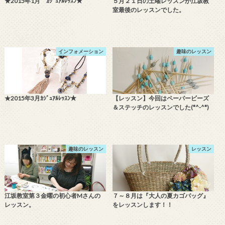
★2015年1月 ｶｼﾞｭｱﾙﾚｯｽﾝ★
５月２１日の土曜レッスンが江坂教
室最後のレッスンでした。
インフォメーション
趣味のレッスン
★2015年3月ｶｼﾞｭｱﾙﾚｯｽﾝ★
【レッスン】今回はペーパービーズ
＆ステッチのレッスンでした(*^-^*)
趣味のレッスン
レッスン
江坂教室第３金曜の初心者Mさんの
７～８月は『大人の夏カゴバッグ』
レッスン。
をレッスンします！！