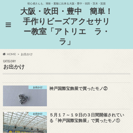
初心者さんも、簡単・素敵に出来る大阪・豊中・吹田・茨木・箕面
大阪・吹田・豊中 簡単！
手作りビーズアクセサリ
ー教室「アトリエ ラ・
ラ」
HOME
お出かけ
CATEGORY
お出かけ
お出かけ
神戸国際宝飾展で買ったモノ②
お出かけ
５月１７～１９日の３日間開催されてい
る「神戸国際宝飾展」で買ったモノ①