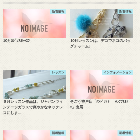
新着情報
新着情報
10月ｶｼﾞｭｱﾙﾚｯｽﾝ
10月レッスンは、デコでネコのバッ
グチャーム♪
レッスン
インフォメーション
６月レッスン作品は、ジャパンヴィ
そごう神戸店「ﾊﾝﾄﾞﾒｲﾄﾞ ｸﾗﾌﾂﾏﾙｼ
ンテージガラスで爽やかなネックレ
ｪ」出展
スにしま…
新着情報
新着情報