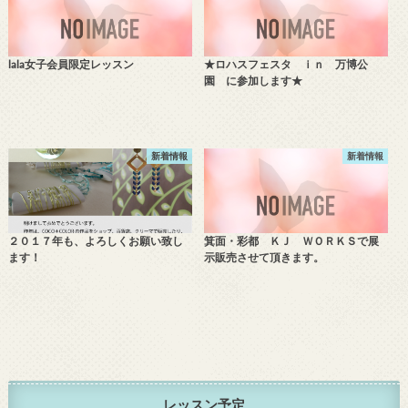
lala女子会員限定レッスン
★ロハスフェスタ ｉｎ 万博公
園 に参加します★
新着情報
新着情報
２０１７年も、よろしくお願い致し
箕面・彩都 ＫＪ ＷＯＲＫＳで展
ます！
示販売させて頂きます。
レッスン予定