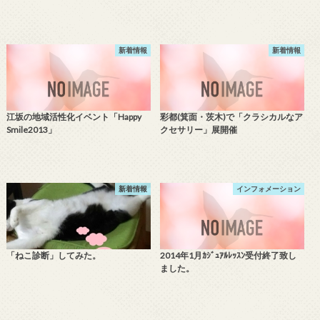
新着情報
新着情報
江坂の地域活性化イベント「Happy
彩都(箕面・茨木)で「クラシカルなア
Smile2013」
クセサリー」展開催
新着情報
インフォメーション
「ねこ診断」してみた。
2014年1月ｶｼﾞｭｱﾙﾚｯｽﾝ受付終了致し
ました。