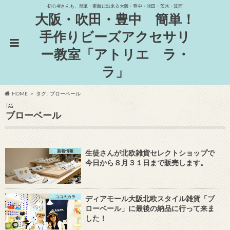
初心者さんも、簡単・素敵に出来る大阪・豊中・吹田・茨木・箕面
大阪・吹田・豊中 簡単！
手作りビーズアクセサリ
ー教室「アトリエ ラ・
ラ」
HOME
タグ : ブローベール
TAG
ブローベール
新着情報
生徒さんが北欧雑貨セレクトショップで
今日から８月３１日まで販売します。
ココ＊カラ
ディアモール大阪北欧スタイル雑貨「ブ
ローベール」に最後の納品に行って来ま
した！