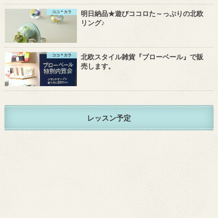
ココ＊カラ
明日納品★遊びココロた～っぷりの北欧
リング♪
ココ＊カラ
北欧スタイル雑貨『ブローベール』で販
売します。
レッスン予定