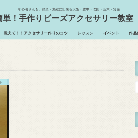
初心者さんも、簡単・素敵に出来る大阪・豊中・吹田・茨木・箕面
簡単！手作りビーズアクセサリー教室
教えて！！アクセサリー作りのコツ
レッスン
イベント
作品
レッスン予定
体験レッスン
趣味のレッスン
ト