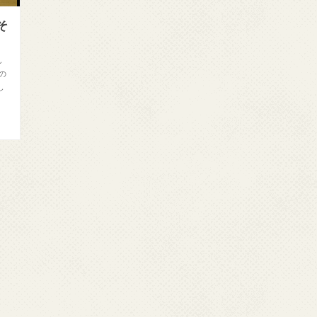
そ
し
の
し