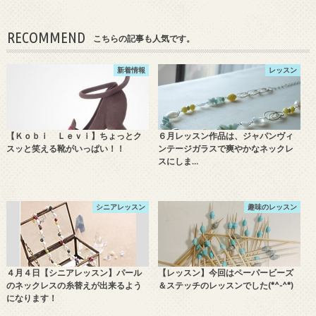
RECOMMEND
こちらの記事も人気です。
新着情報
レッスン
【Ｋｏｂｉ Ｌｅｖｉ】ちょっとク
６月レッスン作品は、ジャパンヴィ
スッと笑える靴がいっぱい！！
ンテージガラスで爽やかなネックレ
スにしま…
シニアレッスン
趣味のレッスン
４月４日【シニアレッスン】パール
【レッスン】今回はペーパービーズ
のネックレスの糸替えが出来るよう
＆ステッチのレッスンでした(*^-^*)
になります！