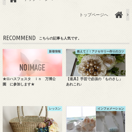
トップページへ
RECOMMEND
こちらの記事も人気です。
新着情報
教えて！！アクセサリー作りのコツ
★ロハスフェスタ ｉｎ 万博公
【道具】手芸で必須の「ものさし」
園 に参加します★
あれこれ♪
レッスン
インフォメーション