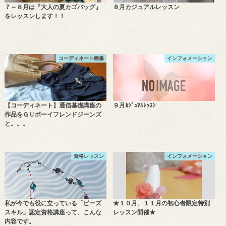
７～８月は『大人の夏カゴバッグ』
８月カジュアルレッスン
をレッスンします！！
コーディネート画像
インフォメーション
【コーディネート】通信基礎講座の
９月ｶｼﾞｭｱﾙﾚｯｽﾝ
作品をＧＵボーイフレンドジーンズ
と。。。
資格レッスン
インフォメーション
私が今でも役に立っている「ビーズ
★１０月、１１月の初心者限定特別
スキル」認定資格講座って、こんな
レッスン開催★
内容です。