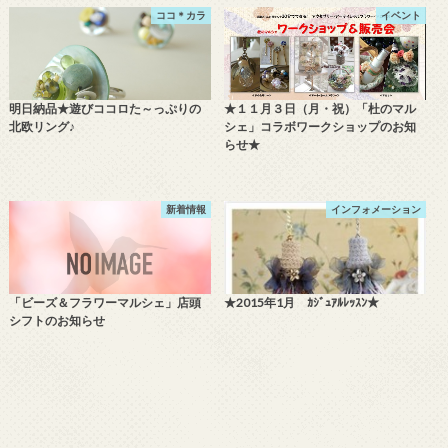
ココ＊カラ
イベント
明日納品★遊びココロた～っぷりの
★１１月３日（月・祝）「杜のマル
北欧リング♪
シェ」コラボワークショップのお知
らせ★
新着情報
インフォメーション
「ビーズ＆フラワーマルシェ」店頭
★2015年1月 ｶｼﾞｭｱﾙﾚｯｽﾝ★
シフトのお知らせ