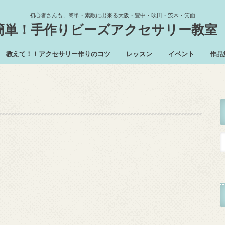
初心者さんも、簡単・素敵に出来る大阪・豊中・吹田・茨木・箕面
簡単！手作りビーズアクセサリー教室
教えて！！アクセサリー作りのコツ
レッスン
イベント
作品
レッスン予定
体験レッスン
趣味のレッスン