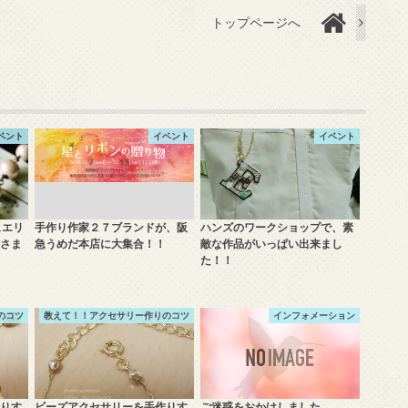
トップページへ
ベント
イベント
イベント
ュエリ
手作り作家２７ブランドが、阪
ハンズのワークショップで、素
さま
急うめだ本店に大集合！！
敵な作品がいっぱい出来まし
た！！
のコツ
教えて！！アクセサリー作りのコツ
インフォメーション
りす
ビーズアクセサリーを手作りす
ご迷惑をおかけしました。