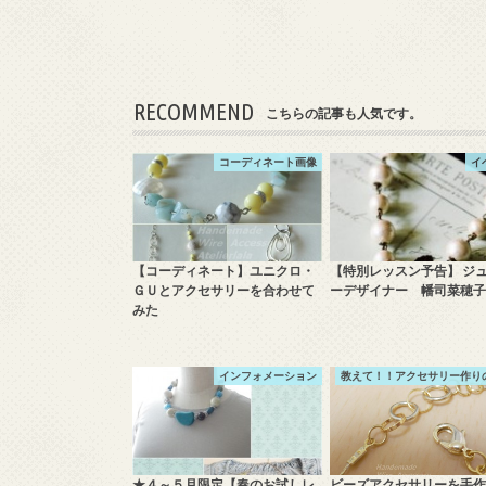
RECOMMEND
こちらの記事も人気です。
コーディネート画像
イ
【コーディネート】ユニクロ・
【特別レッスン予告】 ジ
ＧＵとアクセサリーを合わせて
ーデザイナー 幡司菜穂子
みた
インフォメーション
教えて！！アクセサリー作り
★４～５月限定【春のお試しレ
ビーズアクセサリーを手作